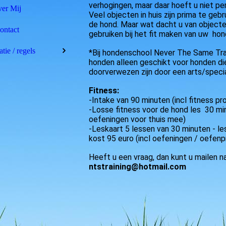
verhogingen, maar daar hoeft u niet p
er Mij
Veel objecten in huis zijn prima te gebr
de hond. Maar wat dacht u van objecte
ontact
gebruiken bij het fit maken van uw hon
tie / regels
*Bij hondenschool Never The Same Trai
honden alleen geschikt voor honden die
doorverwezen zijn door een arts/specia
Fitness:
-Intake van 90 minuten (incl fitness p
-Losse fitness voor de hond les 30 min
oefeningen voor thuis mee)
-Leskaart 5 lessen van 30 minuten - le
kost 95 euro (incl oefeningen / oefen
Heeft u een vraag, dan kunt u mailen na
ntstraining@hotmail.com