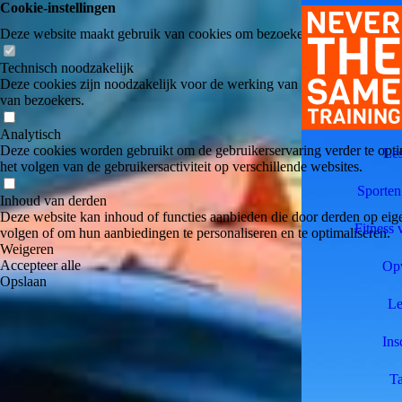
Cookie-instellingen
Deze website maakt gebruik van cookies om bezoekers een optimale ge
Technisch noodzakelijk
Deze cookies zijn noodzakelijk voor de werking van de website, bijvoo
van bezoekers.
Analytisch
Deze cookies worden gebruikt om de gebruikerservaring verder te optim
Le
het volgen van de gebruikersactiviteit op verschillende websites.
Sporten
Inhoud van derden
Deze website kan inhoud of functies aanbieden die door derden op eige
Fitness 
volgen of om hun aanbiedingen te personaliseren en te optimaliseren.
Weigeren
Accepteer alle
Op
Opslaan
Le
Ins
Ta