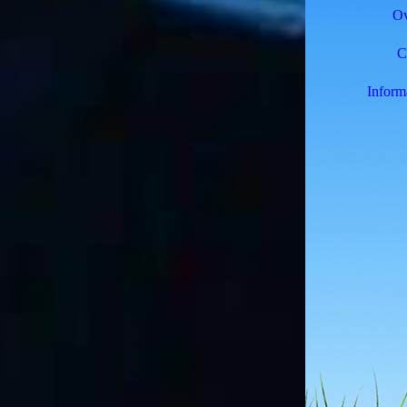
Ov
C
Informa