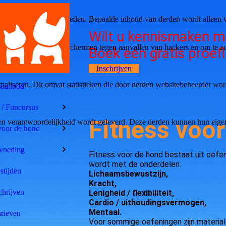
bruikerservaring te bieden. Bepaalde inhoud van derden wordt alleen 
"
Wilt u kennismaken m
rbeeld om deze te beschermen tegen aanvallen van hackers en om te zor
Boek een gratis proefl
Inschrijven
aliseren. Dit omvat statistieken die door derden websitebeheerder wor
saanbod
 / Funcursus
Fitness voo
n verantwoordelijkheid wordt geleverd. Deze derden kunnen hun eigen c
voor de hond
voeding
Fitness voor de hond bestaat uit oefe
wordt met de onderdelen:
stijden
Lichaamsbewustzijn,
Kracht,
chrijven
Lenigheid / flexibiliteit,
Cardio / uithoudingsvermogen,
Mentaal.
rieven
Voor sommige oefeningen zijn materiale