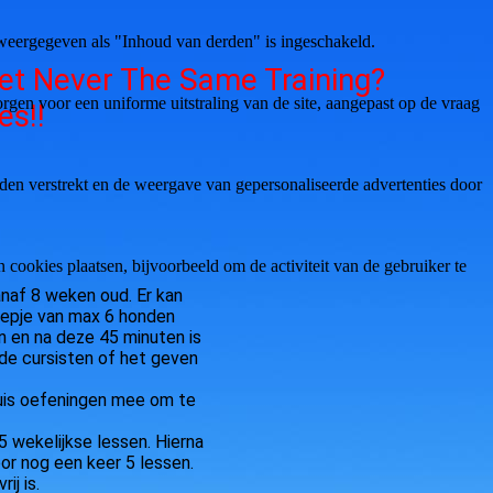
weergegeven als "Inhoud van derden" is ingeschakeld.
et Never The Same Training?
gen voor een uniforme uitstraling van de site, aangepast op de vraag
es!!
den verstrekt en de weergave van gepersonaliseerde advertenties door
ookies plaatsen, bijvoorbeeld om de activiteit van de gebruiker te
naf 8 weken oud. Er kan
oepje van max 6 honden
n en na deze 45 minuten is
 de cursisten of het geven
thuis oefeningen mee om te
5 wekelijkse lessen. Hierna
r nog een keer 5 lessen.
ij is.