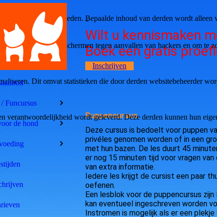
bruikerservaring te bieden. Bepaalde inhoud van derden wordt alleen 
"
Wilt u kennismaken m
rbeeld om deze te beschermen tegen aanvallen van hackers en om te zor
Boek een gratis proefl
Inschrijven
aliseren. Dit omvat statistieken die door derden websitebeheerder wor
saanbod
 / Funcursus
Puppencursus
n verantwoordelijkheid wordt geleverd. Deze derden kunnen hun eigen c
voor de hond
Deze cursus is bedoelt voor puppen va
privéles genomen worden of in een gr
voeding
met hun bazen. De les duurt 45 minute
er nog 15 minuten tijd voor vragen van
stijden
van extra informatie.
Iedere les krijgt de cursist een paar 
chrijven
oefenen.
Een lesblok voor de puppencursus zijn 
kan eventueel ingeschreven worden voo
rieven
Instromen is mogelijk als er een plekje vr