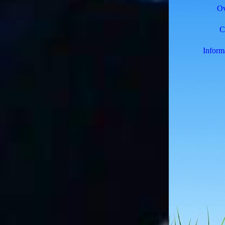
Ov
C
Informa