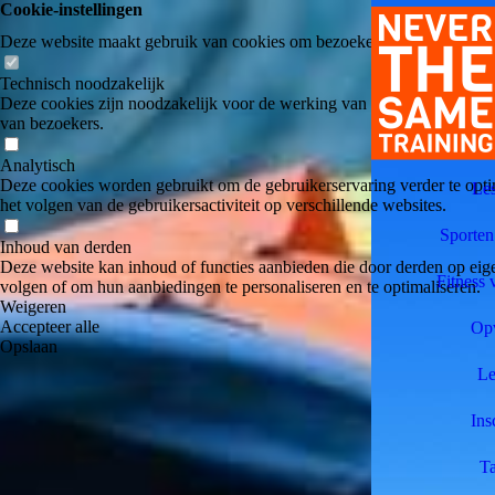
Cookie-instellingen
Deze website maakt gebruik van cookies om bezoekers een optimale ge
Technisch noodzakelijk
Deze cookies zijn noodzakelijk voor de werking van de website, bijvoo
van bezoekers.
Analytisch
Deze cookies worden gebruikt om de gebruikerservaring verder te optim
Le
het volgen van de gebruikersactiviteit op verschillende websites.
Sporten
Inhoud van derden
Deze website kan inhoud of functies aanbieden die door derden op eige
Fitness 
volgen of om hun aanbiedingen te personaliseren en te optimaliseren.
Weigeren
Accepteer alle
Op
Opslaan
Le
Ins
Ta